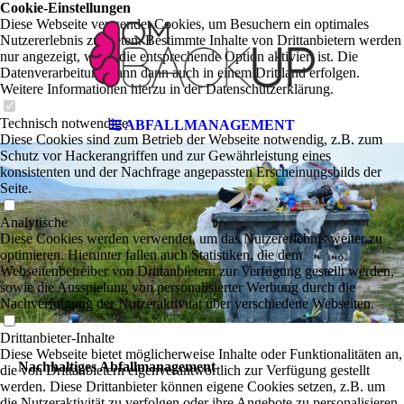
Cookie-Einstellungen
Diese Webseite verwendet Cookies, um Besuchern ein optimales
Nutzererlebnis zu bieten. Bestimmte Inhalte von Drittanbietern werden
nur angezeigt, wenn die entsprechende Option aktiviert ist. Die
Datenverarbeitung kann dann auch in einem Drittland erfolgen.
Weitere Informationen hierzu in der Datenschutzerklärung.
Technisch notwendige
ABFALLMANAGEMENT
Diese Cookies sind zum Betrieb der Webseite notwendig, z.B. zum
Schutz vor Hackerangriffen und zur Gewährleistung eines
konsistenten und der Nachfrage angepassten Erscheinungsbilds der
Seite.
Analytische
Diese Cookies werden verwendet, um das Nutzererlebnis weiter zu
optimieren. Hierunter fallen auch Statistiken, die dem
Webseitenbetreiber von Drittanbietern zur Verfügung gestellt werden,
sowie die Ausspielung von personalisierter Werbung durch die
Nachverfolgung der Nutzeraktivität über verschiedene Webseiten.
Drittanbieter-Inhalte
Diese Webseite bietet möglicherweise Inhalte oder Funktionalitäten an,
Nachhaltiges Abfallmanagement
die von Drittanbietern eigenverantwortlich zur Verfügung gestellt
werden. Diese Drittanbieter können eigene Cookies setzen, z.B. um
die Nutzeraktivität zu verfolgen oder ihre Angebote zu personalisieren