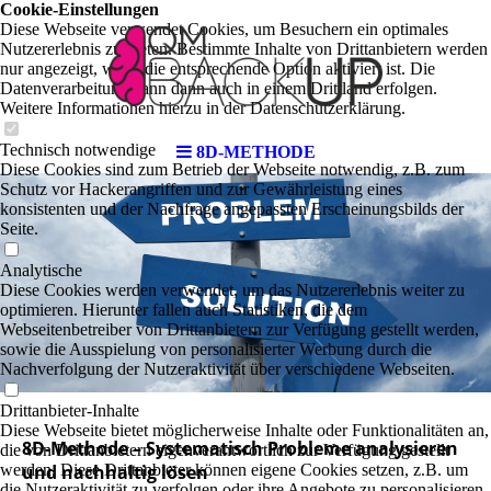
Cookie-Einstellungen
Diese Webseite verwendet Cookies, um Besuchern ein optimales
Nutzererlebnis zu bieten. Bestimmte Inhalte von Drittanbietern werden
nur angezeigt, wenn die entsprechende Option aktiviert ist. Die
Datenverarbeitung kann dann auch in einem Drittland erfolgen.
Weitere Informationen hierzu in der Datenschutzerklärung.
Technisch notwendige
8D-METHODE
Diese Cookies sind zum Betrieb der Webseite notwendig, z.B. zum
Schutz vor Hackerangriffen und zur Gewährleistung eines
konsistenten und der Nachfrage angepassten Erscheinungsbilds der
Seite.
Analytische
Diese Cookies werden verwendet, um das Nutzererlebnis weiter zu
optimieren. Hierunter fallen auch Statistiken, die dem
Webseitenbetreiber von Drittanbietern zur Verfügung gestellt werden,
sowie die Ausspielung von personalisierter Werbung durch die
Nachverfolgung der Nutzeraktivität über verschiedene Webseiten.
Drittanbieter-Inhalte
Diese Webseite bietet möglicherweise Inhalte oder Funktionalitäten an,
8D-Methode – Systematisch Probleme analysieren
die von Drittanbietern eigenverantwortlich zur Verfügung gestellt
werden. Diese Drittanbieter können eigene Cookies setzen, z.B. um
und nachhaltig lösen
die Nutzeraktivität zu verfolgen oder ihre Angebote zu personalisieren