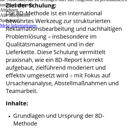
Ziel der Schulung:
und zu optimieren.
Ablehnen
Die 8D-Methode ist ein international
Alle akzeptieren
bewährtes Werkzeug zur strukturierten
Speichern
Mehr Informationen
Reklamationsbearbeitung und nachhaltigen
Problemlösung – insbesondere im
Qualitätsmanagement und in der
Lieferkette. Diese Schulung vermittelt
praxisnah, wie ein 8D-Report korrekt
aufgebaut, zielführend moderiert und
effektiv umgesetzt wird – mit Fokus auf
Ursachenanalyse, Abstellmaßnahmen und
Teamarbeit.
Inhalte:
Grundlagen und Ursprung der 8D-
Methode