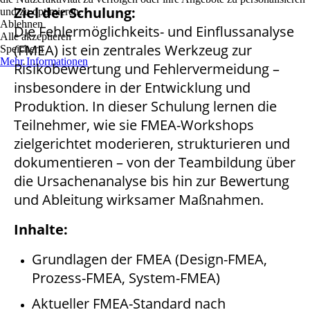
Ziel der Schulung:
und zu optimieren.
Ablehnen
Die Fehlermöglichkeits- und Einflussanalyse
Alle akzeptieren
(FMEA) ist ein zentrales Werkzeug zur
Speichern
Mehr Informationen
Risikobewertung und Fehlervermeidung –
insbesondere in der Entwicklung und
Produktion. In dieser Schulung lernen die
Teilnehmer, wie sie FMEA-Workshops
zielgerichtet moderieren, strukturieren und
dokumentieren – von der Teambildung über
die Ursachenanalyse bis hin zur Bewertung
und Ableitung wirksamer Maßnahmen.
Inhalte:
Grundlagen der FMEA (Design-FMEA,
Prozess-FMEA, System-FMEA)
Aktueller FMEA-Standard nach