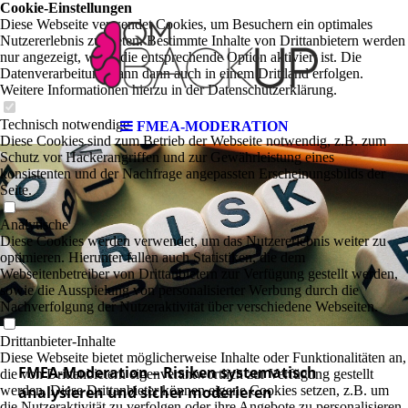
Cookie-Einstellungen
Diese Webseite verwendet Cookies, um Besuchern ein optimales
Nutzererlebnis zu bieten. Bestimmte Inhalte von Drittanbietern werden
nur angezeigt, wenn die entsprechende Option aktiviert ist. Die
Datenverarbeitung kann dann auch in einem Drittland erfolgen.
Weitere Informationen hierzu in der Datenschutzerklärung.
Technisch notwendige
FMEA-MODERATION
Diese Cookies sind zum Betrieb der Webseite notwendig, z.B. zum
Schutz vor Hackerangriffen und zur Gewährleistung eines
konsistenten und der Nachfrage angepassten Erscheinungsbilds der
Seite.
Analytische
Diese Cookies werden verwendet, um das Nutzererlebnis weiter zu
optimieren. Hierunter fallen auch Statistiken, die dem
Webseitenbetreiber von Drittanbietern zur Verfügung gestellt werden,
sowie die Ausspielung von personalisierter Werbung durch die
Nachverfolgung der Nutzeraktivität über verschiedene Webseiten.
Drittanbieter-Inhalte
Diese Webseite bietet möglicherweise Inhalte oder Funktionalitäten an,
FMEA-Moderation – Risiken systematisch
die von Drittanbietern eigenverantwortlich zur Verfügung gestellt
werden. Diese Drittanbieter können eigene Cookies setzen, z.B. um
analysieren und sicher moderieren
die Nutzeraktivität zu verfolgen oder ihre Angebote zu personalisieren